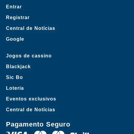
Entrar
Registrar
Central de Notícias
Google
Jogos de cassino
Blackjack
Sic Bo
Loteria
Eventos exclusivos
Central de Notícias
Pagamento Seguro