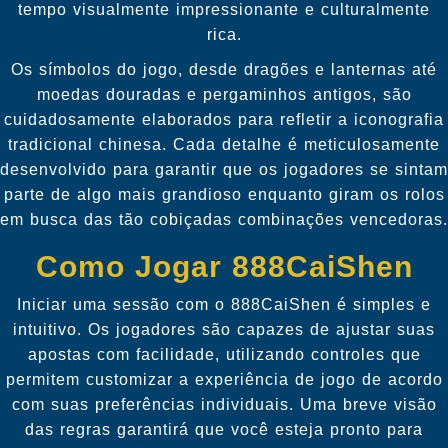
tempo visualmente impressionante e culturalmente
rica.
Os símbolos do jogo, desde dragões e lanternas até
moedas douradas e pergaminhos antigos, são
cuidadosamente elaborados para refletir a iconografia
tradicional chinesa. Cada detalhe é meticulosamente
desenvolvido para garantir que os jogadores se sintam
parte de algo mais grandioso enquanto giram os rolos
em busca das tão cobiçadas combinações vencedoras.
Como Jogar 888CaiShen
Iniciar uma sessão com o 888CaiShen é simples e
intuitivo. Os jogadores são capazes de ajustar suas
apostas com facilidade, utilizando controles que
permitem customizar a experiência de jogo de acordo
com suas preferências individuais. Uma breve visão
das regras garantirá que você esteja pronto para