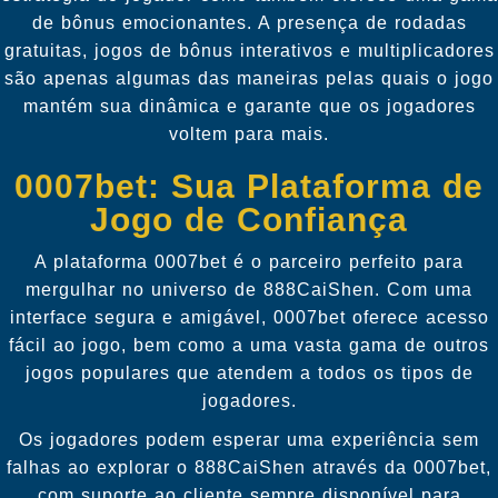
de bônus emocionantes. A presença de rodadas
gratuitas, jogos de bônus interativos e multiplicadores
são apenas algumas das maneiras pelas quais o jogo
mantém sua dinâmica e garante que os jogadores
voltem para mais.
0007bet: Sua Plataforma de
Jogo de Confiança
A plataforma 0007bet é o parceiro perfeito para
mergulhar no universo de 888CaiShen. Com uma
interface segura e amigável, 0007bet oferece acesso
fácil ao jogo, bem como a uma vasta gama de outros
jogos populares que atendem a todos os tipos de
jogadores.
Os jogadores podem esperar uma experiência sem
falhas ao explorar o 888CaiShen através da 0007bet,
com suporte ao cliente sempre disponível para