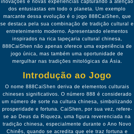
inovações e novas experiências capturando a atenção
dos entusiastas em todo o planeta. Um exemplo
marcante dessa evolução é o jogo 888CaiShen, que
se destaca pela sua combinação de tradição cultural e
entretenimento moderno. Apresentando elementos
inspirados na rica tapeçaria cultural chinesa,
888CaiShen não apenas oferece uma experiência de
jogo única, mas também uma oportunidade de
mergulhar nas tradições mitológicas da Ásia.
Introdução ao Jogo
O nome 888CaiShen deriva de elementos culturais
chineses significativos. O número 888 é considerado
um número de sorte na cultura chinesa, simbolizando
prosperidade e fortuna. CaiShen, por sua vez, refere-
se ao Deus da Riqueza, uma figura reverenciada na
tradição chinesa, especialmente durante o Ano Novo
Chinês, quando se acredita que ele traz fortuna e