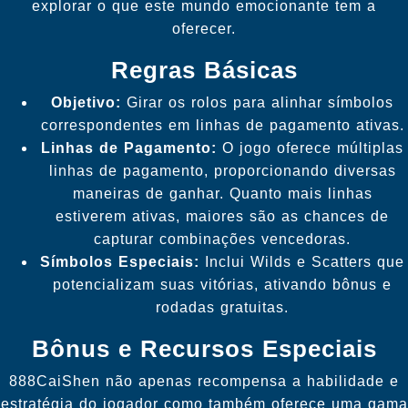
explorar o que este mundo emocionante tem a
oferecer.
Regras Básicas
Objetivo:
Girar os rolos para alinhar símbolos
correspondentes em linhas de pagamento ativas.
Linhas de Pagamento:
O jogo oferece múltiplas
linhas de pagamento, proporcionando diversas
maneiras de ganhar. Quanto mais linhas
estiverem ativas, maiores são as chances de
capturar combinações vencedoras.
Símbolos Especiais:
Inclui Wilds e Scatters que
potencializam suas vitórias, ativando bônus e
rodadas gratuitas.
Bônus e Recursos Especiais
888CaiShen não apenas recompensa a habilidade e
estratégia do jogador como também oferece uma gama