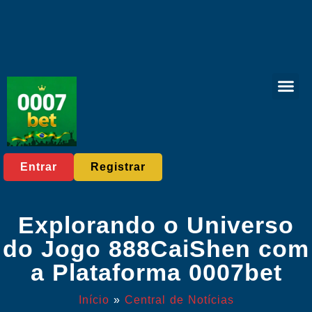
Jogos de cas
Eventos e
Central de No
Entrar
Registrar
Explorando o Universo
do Jogo 888CaiShen com
a Plataforma 0007bet
Início
»
Central de Notícias