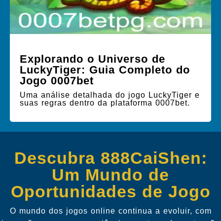
Explorando o Universo de
LuckyTiger: Guia Completo do
Jogo 0007bet
Uma análise detalhada do jogo LuckyTiger e
suas regras dentro da plataforma 0007bet.
Descubra 888CaiShen:
Um Mundo de
Oportunidades de Jogo
O mundo dos jogos online continua a evoluir, com