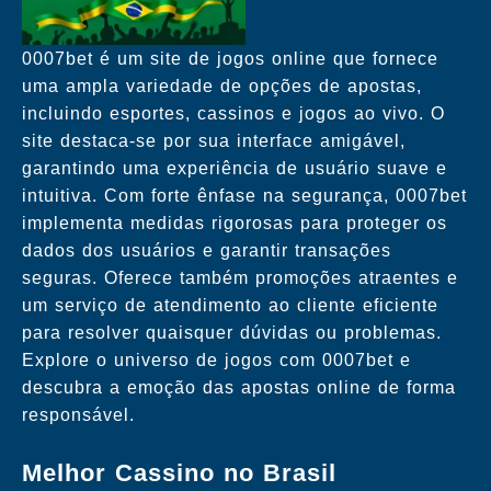
0007bet é um site de jogos online que fornece
uma ampla variedade de opções de apostas,
incluindo esportes, cassinos e jogos ao vivo. O
site destaca-se por sua interface amigável,
garantindo uma experiência de usuário suave e
intuitiva. Com forte ênfase na segurança, 0007bet
implementa medidas rigorosas para proteger os
dados dos usuários e garantir transações
seguras. Oferece também promoções atraentes e
um serviço de atendimento ao cliente eficiente
para resolver quaisquer dúvidas ou problemas.
Explore o universo de jogos com 0007bet e
descubra a emoção das apostas online de forma
responsável.
Melhor Cassino no Brasil