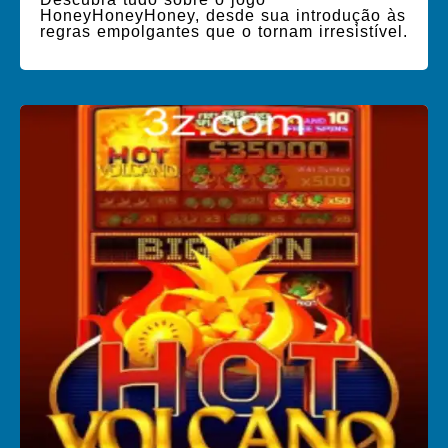
HoneyHoneyHoney, desde sua introdução às
regras empolgantes que o tornam irresistível.