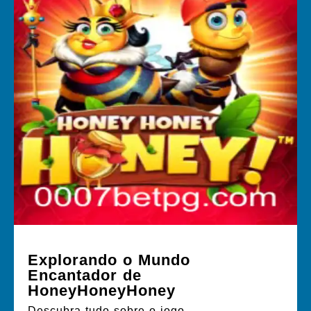
Explorando o Mundo
Encantador de
HoneyHoneyHoney
Descubra tudo sobre o jogo