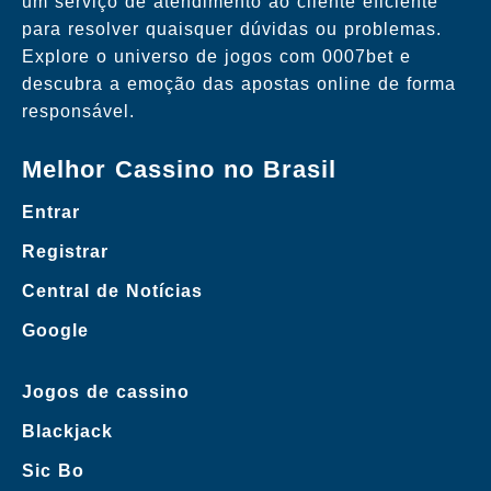
um serviço de atendimento ao cliente eficiente
para resolver quaisquer dúvidas ou problemas.
Explore o universo de jogos com 0007bet e
descubra a emoção das apostas online de forma
responsável.
Melhor Cassino no Brasil
Entrar
Registrar
Central de Notícias
Google
Jogos de cassino
Blackjack
Sic Bo