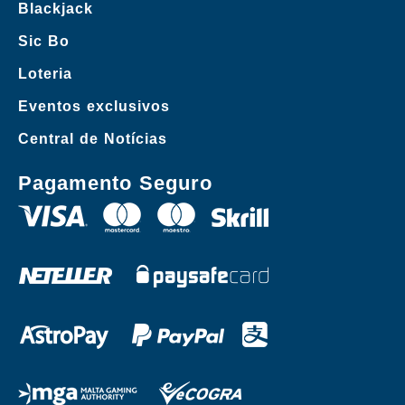
Blackjack
Sic Bo
Loteria
Eventos exclusivos
Central de Notícias
Pagamento Seguro