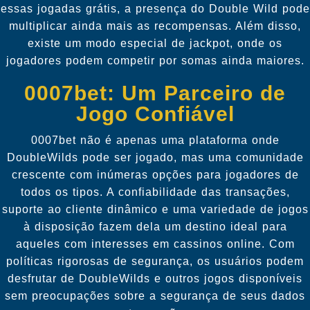
essas jogadas grátis, a presença do Double Wild pode
multiplicar ainda mais as recompensas. Além disso,
existe um modo especial de jackpot, onde os
jogadores podem competir por somas ainda maiores.
0007bet: Um Parceiro de
Jogo Confiável
0007bet não é apenas uma plataforma onde
DoubleWilds pode ser jogado, mas uma comunidade
crescente com inúmeras opções para jogadores de
todos os tipos. A confiabilidade das transações,
suporte ao cliente dinâmico e uma variedade de jogos
à disposição fazem dela um destino ideal para
aqueles com interesses em cassinos online. Com
políticas rigorosas de segurança, os usuários podem
desfrutar de DoubleWilds e outros jogos disponíveis
sem preocupações sobre a segurança de seus dados