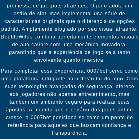
promessa de jackpots atraentes. O jogo adota um
estilo de slot, mas implementa uma série de
características originais que o diferencia de opções
padrão. Amplamente elogiado por seu visual atraente,
DoubleWilds combina perfeitamente elementos visuais
de alto calibre com uma mecânica inovadora,
garantindo que a experiência de jogo seja tanto
envolvente quanto imersiva.
Para completar essa experiência, 0007bet serve como
uma plataforma intrigante para desfrutar do jogo. Com
suas tecnologias avançadas de segurança, oferece
aos jogadores não apenas entretenimento, mas
também um ambiente seguro para realizar suas
apostas. À medida que o cenário dos jogos online
cresce, a 0007bet posiciona-se como um ponto de
referência para aqueles que buscam confiança e
transparência.