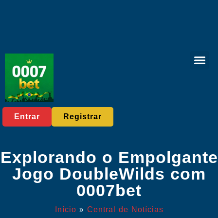
Jogos de cas
Eventos e
Central de No
Entrar
Registrar
Explorando o Empolgante
Jogo DoubleWilds com
0007bet
Início
»
Central de Notícias