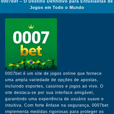
0007bet – O Destino Definitivo para Entusiastas de
Jogos em Todo o Mundo
0007bet é um site de jogos online que fornece
uma ampla variedade de opções de apostas,
incluindo esportes, cassinos e jogos ao vivo. O
site destaca-se por sua interface amigável,
garantindo uma experiência de usuário suave e
intuitiva. Com forte ênfase na segurança, 0007bet
implementa medidas rigorosas para proteger os