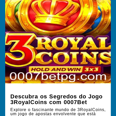
Descubra os Segredos do Jogo
3RoyalCoins com 0007Bet
Explore o fascinante mundo de 3RoyalCoins,
um jogo de apostas envolvente que está