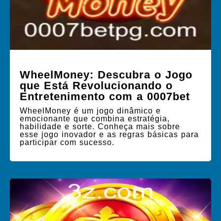
WheelMoney: Descubra o Jogo
que Está Revolucionando o
Entretenimento com a 0007bet
WheelMoney é um jogo dinâmico e
emocionante que combina estratégia,
habilidade e sorte. Conheça mais sobre
esse jogo inovador e as regras básicas para
participar com sucesso.