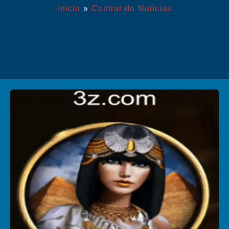
Início
»
Central de Notícias