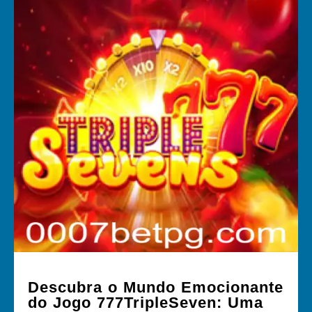
Descubra o Mundo Emocionante
do Jogo 777TripleSeven: Uma