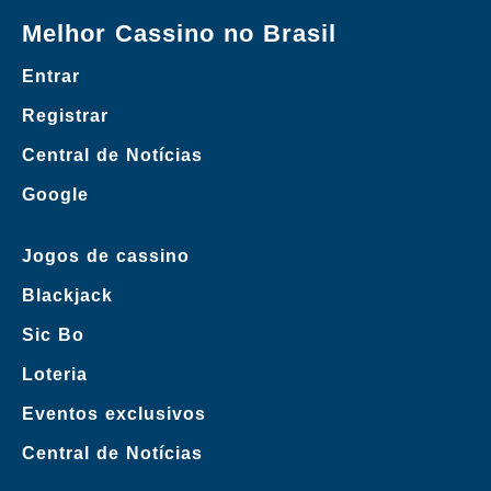
Melhor Cassino no Brasil
Entrar
Registrar
Central de Notícias
Google
Jogos de cassino
Blackjack
Sic Bo
Loteria
Eventos exclusivos
Central de Notícias