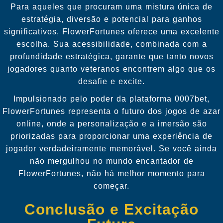
Para aqueles que procuram uma mistura única de
estratégia, diversão e potencial para ganhos
significativos, FlowerFortunes oferece uma excelente
escolha. Sua acessibilidade, combinada com a
profundidade estratégica, garante que tanto novos
jogadores quanto veteranos encontrem algo que os
desafie e excite.
Impulsionado pelo poder da plataforma 0007bet,
FlowerFortunes representa o futuro dos jogos de azar
online, onde a personalização e a imersão são
priorizadas para proporcionar uma experiência de
jogador verdadeiramente memorável. Se você ainda
não mergulhou no mundo encantador de
FlowerFortunes, não há melhor momento para
começar.
Conclusão e Excitação