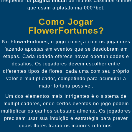
frequente na
página inicial
de muitos cassinos online
que usam a plataforma 0007bet.
Como Jogar
FlowerFortunes?
No FlowerFortunes, o jogo começa com os jogadores
fazendo apostas em eventos que se desdobram em
etapas. Cada rodada oferece novas oportunidades e
desafios. Os jogadores devem escolher entre
diferentes tipos de flores, cada uma com seu próprio
valor e multiplicador, competindo para acumular a
maior fortuna possível.
Um dos elementos mais intrigantes é o sistema de
multiplicadores, onde certos eventos no jogo podem
multiplicar os ganhos substancialmente. Os jogadores
precisam usar sua intuição e estratégia para prever
quais flores trarão os maiores retornos.