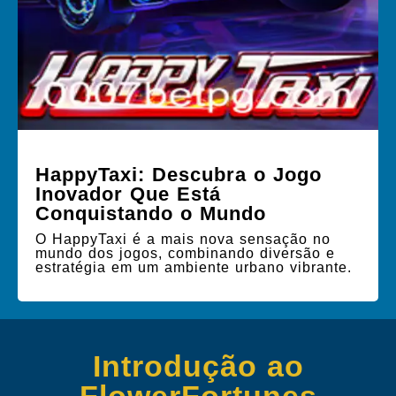
HappyTaxi: Descubra o Jogo
Inovador Que Está
Conquistando o Mundo
O HappyTaxi é a mais nova sensação no
mundo dos jogos, combinando diversão e
estratégia em um ambiente urbano vibrante.
Introdução ao
FlowerFortunes