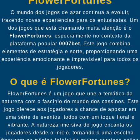
O mundo dos jogos de azar continua a evoluir,
trazendo novas experiências para os entusiastas. Um
dos jogos que está chamando muita atenção é o
FlowerFortunes
, especialmente no contexto da
plataforma popular
0007bet
. Este jogo combina
elementos de estratégia e sorte, proporcionando uma
experiência emocionante e imprevisível para todos os
jogadores.
O que é FlowerFortunes?
FlowerFortunes é um jogo que une a temática da
natureza com o fascínio do mundo dos cassinos. Este
jogo oferece aos jogadores a chance de apostar em
uma série de eventos, todos com um toque floral e
vibrante. A natureza imersiva do jogo encanta os
jogadores desde o início, tornando-o uma escolha