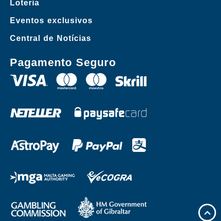
Loteria
Eventos exclusivos
Central de Notícias
Pagamento Seguro