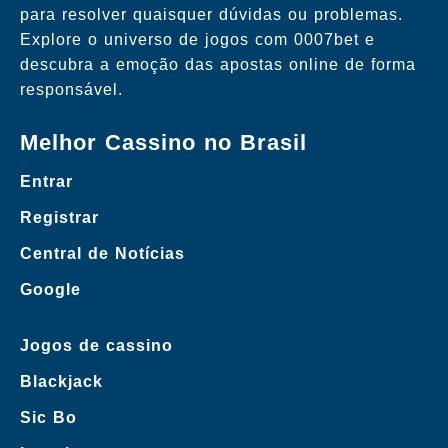
para resolver quaisquer dúvidas ou problemas.
Explore o universo de jogos com 0007bet e
descubra a emoção das apostas online de forma
responsável.
Melhor Cassino no Brasil
Entrar
Registrar
Central de Notícias
Google
Jogos de cassino
Blackjack
Sic Bo