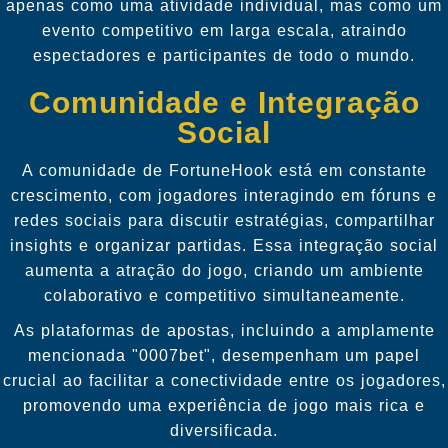
apenas como uma atividade individual, mas como um
evento competitivo em larga escala, atraindo
espectadores e participantes de todo o mundo.
Comunidade e Integração
Social
A comunidade de FortuneHook está em constante
crescimento, com jogadores interagindo em fóruns e
redes sociais para discutir estratégias, compartilhar
insights e organizar partidas. Essa integração social
aumenta a atração do jogo, criando um ambiente
colaborativo e competitivo simultaneamente.
As plataformas de apostas, incluindo a amplamente
mencionada "0007bet", desempenham um papel
crucial ao facilitar a conectividade entre os jogadores,
promovendo uma experiência de jogo mais rica e
diversificada.