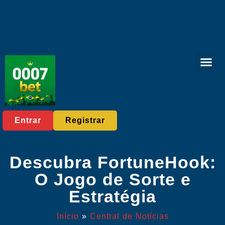
Jogos de cas
Eventos e
Central de No
Entrar
Registrar
Descubra FortuneHook:
O Jogo de Sorte e
Estratégia
Início
»
Central de Notícias