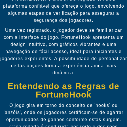
plataforma confiável que ofereça o jogo, envolvendo
algumas etapas de verificação para assegurar a
segurança dos jogadores.
Uma vez registrado, o jogador deve se familiarizar
com a interface do jogo. FortuneHook apresenta um
design intuitivo, com gráficos vibrantes e uma
navegação de fácil acesso, ideal para iniciantes e
jogadores experientes. A possibilidade de personalizar
certas opções torna a experiência ainda mais
dinâmica.
Entendendo as Regras de
FortuneHook
O jogo gira em torno do conceito de 'hooks' ou
'anzóis', onde os jogadores certificam-se de agarrar
oportunidades de ganhos conforme estas surgem.
Cada rodada é conduzida por sorte e decisões