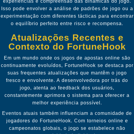
experiências e compreensão das dinâmicas do jogo.
Isso pode envolver a análise de padrões de jogo ou a
experimentação com diferentes tácticas para encontrar
o equilíbrio perfeito entre risco e recompensa.
Atualizações Recentes e
Contexto do FortuneHook
Em um mundo onde os jogos de apostas online são
continuamente evoluídos, FortuneHook se destaca por
suas frequentes atualizações que mantêm o jogo
fresco e envolvente. A desenvolvedora por trás do
jogo, atenta ao feedback dos usuários,
constantemente aprimora o sistema para oferecer a
melhor experiência possível.
Eventos atuais também influenciam a comunidade de
jogadores do FortuneHook. Com torneios online e
campeonatos globais, o jogo se estabelece não