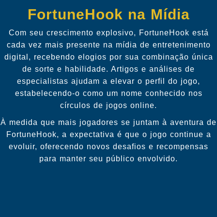
FortuneHook na Mídia
Com seu crescimento explosivo, FortuneHook está
cada vez mais presente na mídia de entretenimento
digital, recebendo elogios por sua combinação única
de sorte e habilidade. Artigos e análises de
especialistas ajudam a elevar o perfil do jogo,
estabelecendo-o como um nome conhecido nos
círculos de jogos online.
À medida que mais jogadores se juntam à aventura de
FortuneHook, a expectativa é que o jogo continue a
evoluir, oferecendo novos desafios e recompensas
para manter seu público envolvido.