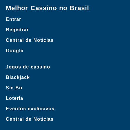
Melhor Cassino no Brasil
Entrar
Registrar
Central de Notícias
Google
Jogos de cassino
Blackjack
Sic Bo
Loteria
Eventos exclusivos
Central de Notícias