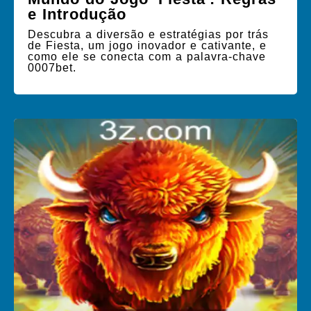
e Introdução
Descubra a diversão e estratégias por trás
de Fiesta, um jogo inovador e cativante, e
como ele se conecta com a palavra-chave
0007bet.