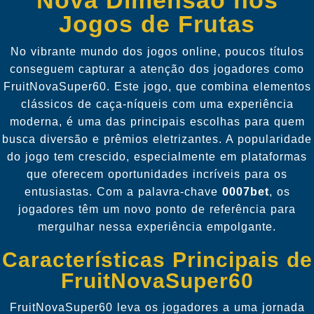
Jogos de Frutas
No vibrante mundo dos jogos online, poucos títulos
conseguem capturar a atenção dos jogadores como
FruitNovaSuper60. Este jogo, que combina elementos
clássicos de caça-níqueis com uma experiência
moderna, é uma das principais escolhas para quem
busca diversão e prêmios eletrizantes. A popularidade
do jogo tem crescido, especialmente em plataformas
que oferecem oportunidades incríveis para os
entusiastas. Com a palavra-chave
0007bet
, os
jogadores têm um novo ponto de referência para
mergulhar nessa experiência empolgante.
Características Principais de
FruitNovaSuper60
FruitNovaSuper60 leva os jogadores a uma jornada