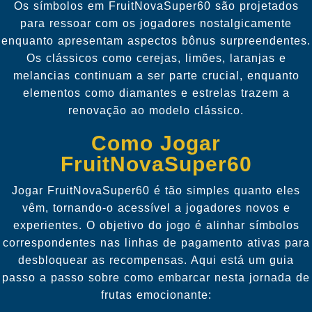
Os símbolos em FruitNovaSuper60 são projetados
para ressoar com os jogadores nostalgicamente
enquanto apresentam aspectos bônus surpreendentes.
Os clássicos como cerejas, limões, laranjas e
melancias continuam a ser parte crucial, enquanto
elementos como diamantes e estrelas trazem a
renovação ao modelo clássico.
Como Jogar
FruitNovaSuper60
Jogar FruitNovaSuper60 é tão simples quanto eles
vêm, tornando-o acessível a jogadores novos e
experientes. O objetivo do jogo é alinhar símbolos
correspondentes nas linhas de pagamento ativas para
desbloquear as recompensas. Aqui está um guia
passo a passo sobre como embarcar nesta jornada de
frutas emocionante: