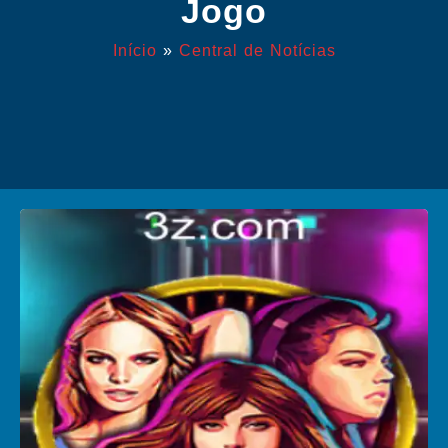
Jogo
Início
»
Central de Notícias