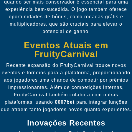
quando ser mais conservador é essencial para uma
experiência bem-sucedida. O jogo também oferece
oportunidades de bônus, como rodadas grátis e
multiplicadores, que são cruciais para elevar o
potencial de ganho.
Eventos Atuais em
FruityCarnival
Recente expansão do FruityCarnival trouxe novos
eventos e torneios para a plataforma, proporcionando
aos jogadores uma chance de competir por prêmios
impressionantes. Além de competições internas,
FruityCarnival também colabora com outras
plataformas, usando
0007bet
para integrar funções
que atraem tanto jogadores novos quanto experientes.
Inovações Recentes