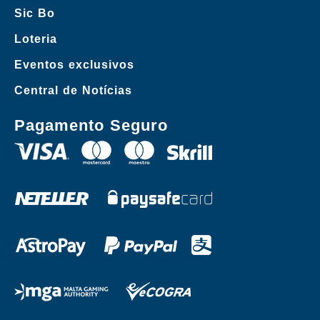
Sic Bo
Loteria
Eventos exclusivos
Central de Notícias
Pagamento Seguro