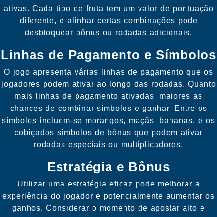
ativas. Cada tipo de fruta tem um valor de pontuação
diferente, e alinhar certas combinações pode
desbloquear bônus ou rodadas adicionais.
Linhas de Pagamento e Símbolos
O jogo apresenta várias linhas de pagamento que os
jogadores podem ativar ao longo das rodadas. Quanto
mais linhas de pagamento ativadas, maiores as
chances de combinar símbolos e ganhar. Entre os
símbolos incluem-se morangos, maçãs, bananas, e os
cobiçados símbolos de bônus que podem ativar
rodadas especiais ou multiplicadores.
Estratégia e Bônus
Utilizar uma estratégia eficaz pode melhorar a
experiência do jogador e potencialmente aumentar os
ganhos. Considerar o momento de apostar alto e