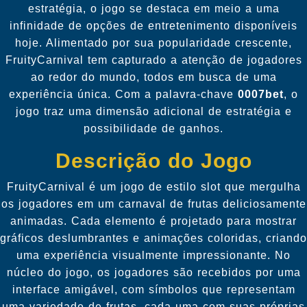
estratégia, o jogo se destaca em meio a uma
infinidade de opções de entretenimento disponíveis
hoje. Alimentado por sua popularidade crescente,
FruityCarnival tem capturado a atenção de jogadores
ao redor do mundo, todos em busca de uma
experiência única. Com a palavra-chave
0007bet
, o
jogo traz uma dimensão adicional de estratégia e
possibilidade de ganhos.
Descrição do Jogo
FruityCarnival é um jogo de estilo slot que mergulha
os jogadores em um carnaval de frutas deliciosamente
animadas. Cada elemento é projetado para mostrar
gráficos deslumbrantes e animações coloridas, criando
uma experiência visualmente impressionante. No
núcleo do jogo, os jogadores são recebidos por uma
interface amigável, com símbolos que representam
uma variedade de frutas, cada uma com suas próprias