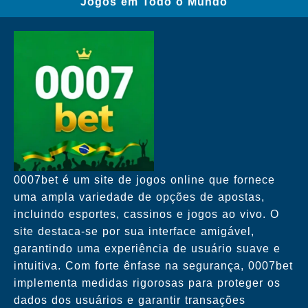
Jogos em Todo o Mundo
0007bet é um site de jogos online que fornece
uma ampla variedade de opções de apostas,
incluindo esportes, cassinos e jogos ao vivo. O
site destaca-se por sua interface amigável,
garantindo uma experiência de usuário suave e
intuitiva. Com forte ênfase na segurança, 0007bet
implementa medidas rigorosas para proteger os
dados dos usuários e garantir transações