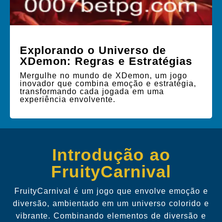
Explorando o Universo de
XDemon: Regras e Estratégias
Mergulhe no mundo de XDemon, um jogo
inovador que combina emoção e estratégia,
transformando cada jogada em uma
experiência envolvente.
Introdução ao
FruityCarnival
FruityCarnival é um jogo que envolve emoção e
diversão, ambientado em um universo colorido e
vibrante. Combinando elementos de diversão e