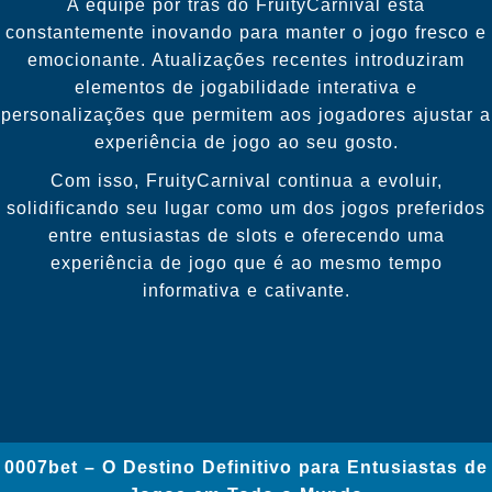
A equipe por trás do FruityCarnival está
constantemente inovando para manter o jogo fresco e
emocionante. Atualizações recentes introduziram
elementos de jogabilidade interativa e
personalizações que permitem aos jogadores ajustar a
experiência de jogo ao seu gosto.
Com isso, FruityCarnival continua a evoluir,
solidificando seu lugar como um dos jogos preferidos
entre entusiastas de slots e oferecendo uma
experiência de jogo que é ao mesmo tempo
informativa e cativante.
0007bet – O Destino Definitivo para Entusiastas de