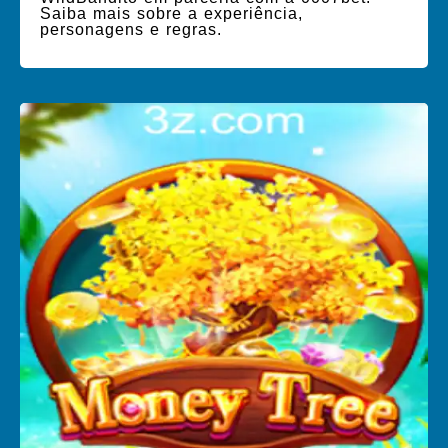
Saiba mais sobre a experiência,
personagens e regras.