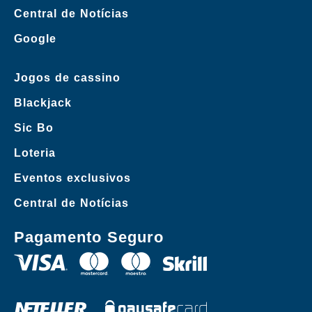
Central de Notícias
Google
Jogos de cassino
Blackjack
Sic Bo
Loteria
Eventos exclusivos
Central de Notícias
Pagamento Seguro