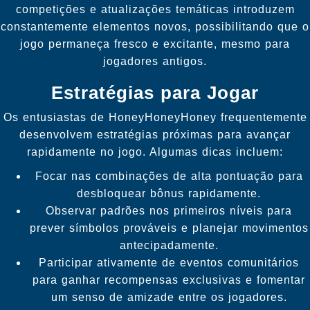
competições e atualizações temáticas introduzem
constantemente elementos novos, possibilitando que o
jogo permaneça fresco e excitante, mesmo para
jogadores antigos.
Estratégias para Jogar
Os entusiastas de HoneyHoneyHoney frequentemente
desenvolvem estratégias próximas para avançar
rapidamente no jogo. Algumas dicas incluem:
Focar nas combinações de alta pontuação para
desbloquear bônus rapidamente.
Observar padrões nos primeiros níveis para
prever símbolos prováveis e planejar movimentos
antecipadamente.
Participar ativamente de eventos comunitários
para ganhar recompensas exclusivas e fomentar
um senso de amizade entre os jogadores.