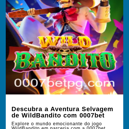
Descubra a Aventura Selvagem
de WildBandito com 0007bet
Explore o mundo emocionante do jogo
WildBandito em parceria com a 0007bet.