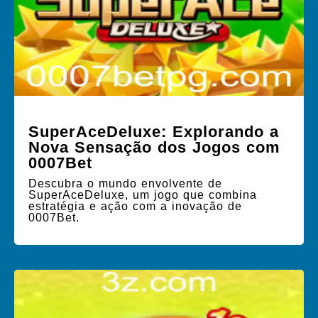
SuperAceDeluxe: Explorando a
Nova Sensação dos Jogos com
0007Bet
Descubra o mundo envolvente de
SuperAceDeluxe, um jogo que combina
estratégia e ação com a inovação de
0007Bet.