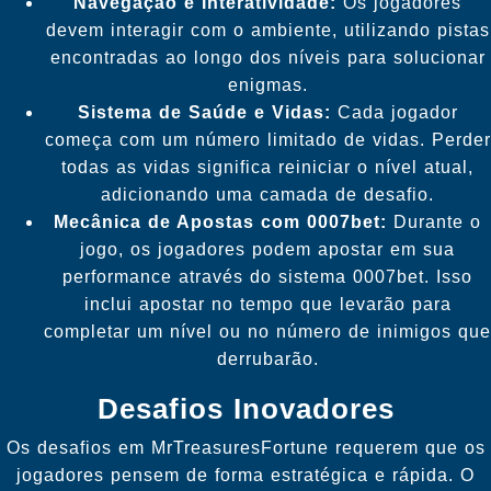
Navegação e Interatividade:
Os jogadores
devem interagir com o ambiente, utilizando pistas
encontradas ao longo dos níveis para solucionar
enigmas.
Sistema de Saúde e Vidas:
Cada jogador
começa com um número limitado de vidas. Perder
todas as vidas significa reiniciar o nível atual,
adicionando uma camada de desafio.
Mecânica de Apostas com 0007bet:
Durante o
jogo, os jogadores podem apostar em sua
performance através do sistema 0007bet. Isso
inclui apostar no tempo que levarão para
completar um nível ou no número de inimigos que
derrubarão.
Desafios Inovadores
Os desafios em MrTreasuresFortune requerem que os
jogadores pensem de forma estratégica e rápida. O