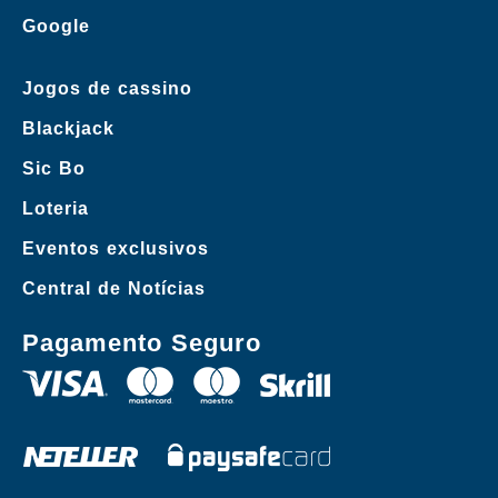
Google
Jogos de cassino
Blackjack
Sic Bo
Loteria
Eventos exclusivos
Central de Notícias
Pagamento Seguro