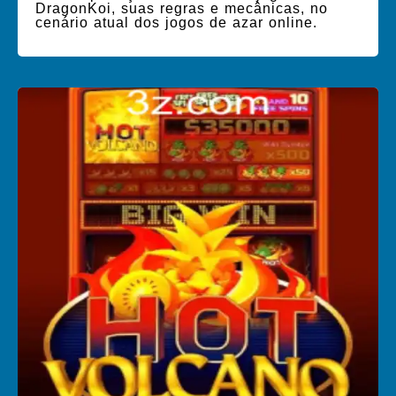
DragonKoi, suas regras e mecânicas, no
cenário atual dos jogos de azar online.