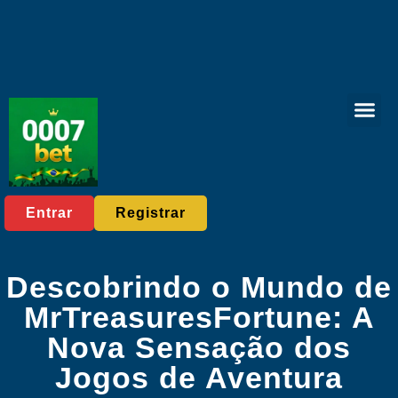
Jogos de cas
Eventos e
Central de No
Entrar
Registrar
Descobrindo o Mundo de
MrTreasuresFortune: A
Nova Sensação dos
Jogos de Aventura