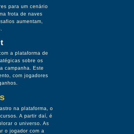
ores para um cenário
uma frota de naves
esafios aumentam,
.
t
 com a plataforma de
ratégicas sobre os
da campanha. Este
nto, com jogadores
ganhos.
s
astro na plataforma, o
rsos. A partir daí, é
plorar o universo. As
ar o jogador com a