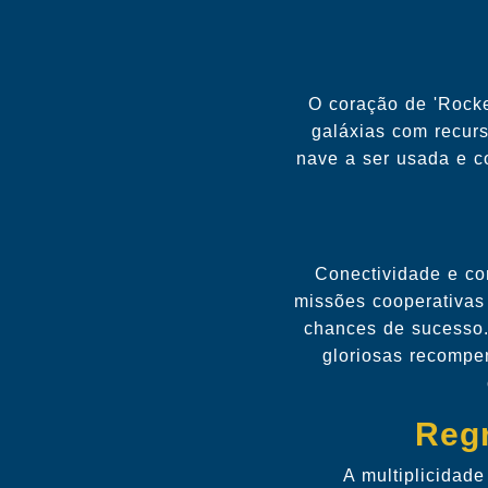
O coração de 'Rocke
galáxias com recurs
nave a ser usada e c
Conectividade e co
missões cooperativas
chances de sucesso.
gloriosas recompe
Regr
A multiplicidade