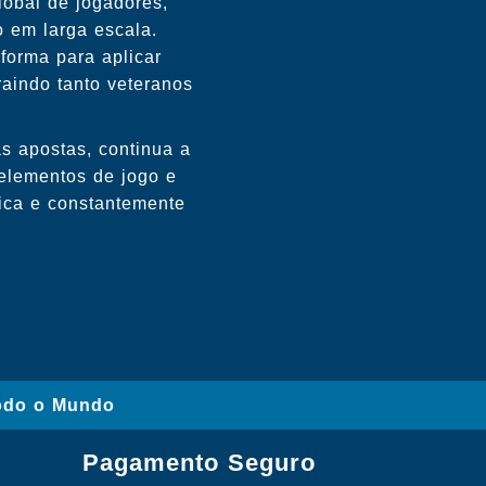
obal de jogadores,
 em larga escala.
orma para aplicar
raindo tanto veteranos
s apostas, continua a
elementos de jogo e
ica e constantemente
Todo o Mundo
Pagamento Seguro