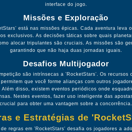
interface do jogo.
Missões e Exploração
tStars' está nas missões épicas. Cada aventura leva 
os exclusivos. As decisões táticas sobre quais planetas
omo alocar tripulantes são cruciais. As missões são g
garantindo que não haja duas jornadas iguais.
Desafios Multijogador
mpetição são intrínsecas a 'RocketStars'. Os recursos 
 permitem que você forme alianças com outros jogadore
 Além disso, existem eventos periódicos onde esquadr
nsas. Nestes eventos, fazer uso inteligente das aposta
crucial para obter uma vantagem sobre a concorrência
as e Estratégias de 'RocketS
 de regras em 'RocketStars' desafia os jogadores a ad