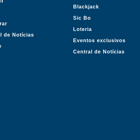
l
Blackjack
Sic Bo
rar
Loteria
l de Notícias
Eventos exclusivos
e
Central de Notícias