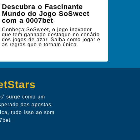
Descubra o Fascinante
Mundo do Jogo SoSweet
com a 0007bet
Conheça SoSweet, o jogo inovador
que tem ganhado destaque no cenário
dos jogos de azar. Saiba como jogar e
as regras que o tornam único.
etStars
rs' surge como um
sperado das apostas.
ica, tudo isso ao som
7bet.