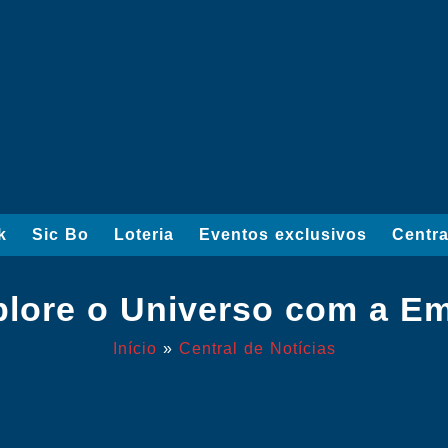
k
Sic Bo
Loteria
Eventos exclusivos
Centra
plore o Universo com a E
Início
»
Central de Notícias