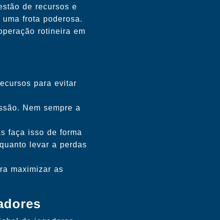
estão de recursos e
 uma frota poderosa.
operação rotineira em
ecursos para evitar
issão. Nem sempre a
s faça isso de forma
 quanto levar a perdas
ra maximizar as
adores