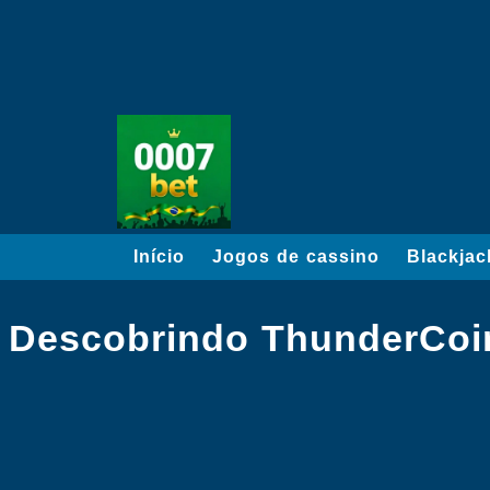
Início
Jogos de cassino
Blackjac
Descobrindo ThunderCoin