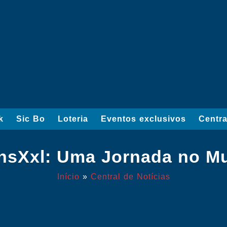
k
Sic Bo
Loteria
Eventos exclusivos
Centra
sXxl: Uma Jornada no Mu
Início
»
Central de Notícias