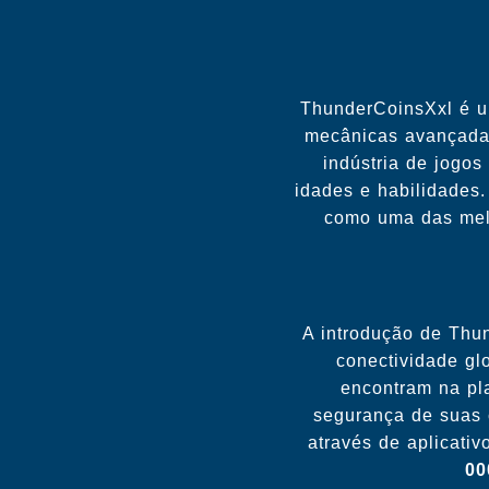
ThunderCoinsXxl é u
mecânicas avançada
indústria de jogos
idades e habilidades.
como uma das mel
A introdução de Thu
conectividade gl
encontram na pl
segurança de suas 
através de aplicati
00