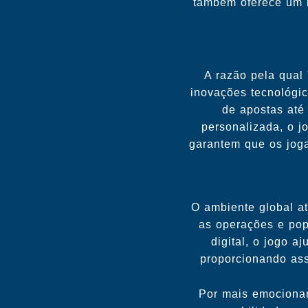
também oferece um m
A razão pela qual
inovações tecnológi
de apostas até 
personalizada, o j
garantem que os jog
O ambiente global at
as operações e po
digital, o jogo a
proporcionando ass
Por mais emocionan