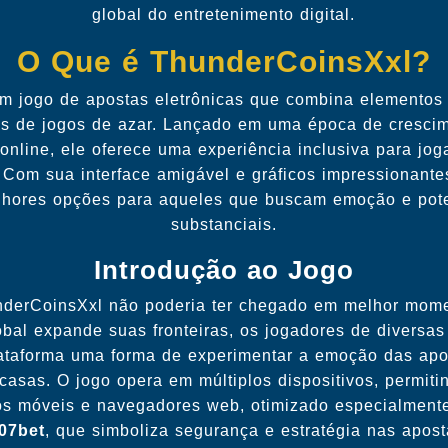
global do entretenimento digital.
O Que é ThunderCoinsXxl?
m jogo de apostas eletrônicas que combina elementos 
s de jogos de azar. Lançado em uma época de crescim
 online, ele oferece uma experiência inclusiva para jo
 Com sua interface amigável e gráficos impressionante
hores opções para aqueles que buscam emoção e pote
substanciais.
Introdução ao Jogo
nderCoinsXxl não poderia ter chegado em melhor mom
obal expande suas fronteiras, os jogadores de diversa
ataforma uma forma de experimentar a emoção das apo
casas. O jogo opera em múltiplos dispositivos, permiti
vos móveis e navegadores web, otimizado especialmen
07bet
, que simboliza segurança e estratégia nas apost