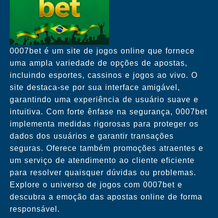
0007bet é um site de jogos online que fornece
uma ampla variedade de opções de apostas,
incluindo esportes, cassinos e jogos ao vivo. O
site destaca-se por sua interface amigável,
garantindo uma experiência de usuário suave e
intuitiva. Com forte ênfase na segurança, 0007bet
implementa medidas rigorosas para proteger os
dados dos usuários e garantir transações
seguras. Oferece também promoções atraentes e
um serviço de atendimento ao cliente eficiente
para resolver quaisquer dúvidas ou problemas.
Explore o universo de jogos com 0007bet e
descubra a emoção das apostas online de forma
responsável.