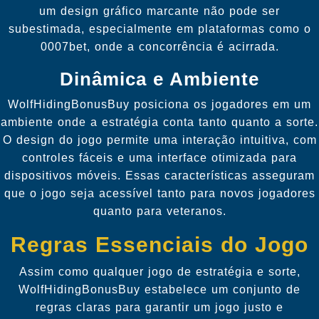
um design gráfico marcante não pode ser
subestimada, especialmente em plataformas como o
0007bet, onde a concorrência é acirrada.
Dinâmica e Ambiente
WolfHidingBonusBuy posiciona os jogadores em um
ambiente onde a estratégia conta tanto quanto a sorte.
O design do jogo permite uma interação intuitiva, com
controles fáceis e uma interface otimizada para
dispositivos móveis. Essas características asseguram
que o jogo seja acessível tanto para novos jogadores
quanto para veteranos.
Regras Essenciais do Jogo
Assim como qualquer jogo de estratégia e sorte,
WolfHidingBonusBuy estabelece um conjunto de
regras claras para garantir um jogo justo e