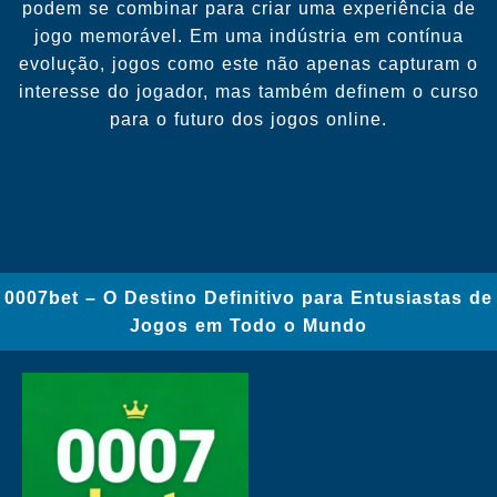
podem se combinar para criar uma experiência de
jogo memorável. Em uma indústria em contínua
evolução, jogos como este não apenas capturam o
interesse do jogador, mas também definem o curso
para o futuro dos jogos online.
0007bet – O Destino Definitivo para Entusiastas de
Jogos em Todo o Mundo