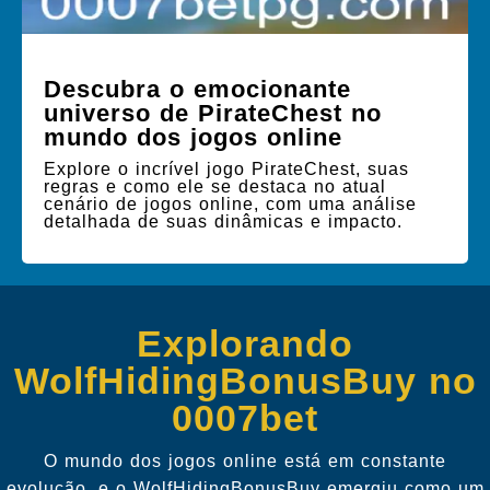
Descubra o emocionante
universo de PirateChest no
mundo dos jogos online
Explore o incrível jogo PirateChest, suas
regras e como ele se destaca no atual
cenário de jogos online, com uma análise
detalhada de suas dinâmicas e impacto.
Explorando
WolfHidingBonusBuy no
0007bet
O mundo dos jogos online está em constante
evolução, e o WolfHidingBonusBuy emergiu como um