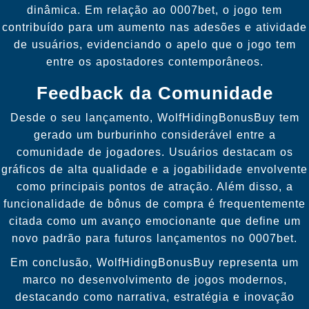
dinâmica. Em relação ao 0007bet, o jogo tem
contribuído para um aumento nas adesões e atividade
de usuários, evidenciando o apelo que o jogo tem
entre os apostadores contemporâneos.
Feedback da Comunidade
Desde o seu lançamento, WolfHidingBonusBuy tem
gerado um burburinho considerável entre a
comunidade de jogadores. Usuários destacam os
gráficos de alta qualidade e a jogabilidade envolvente
como principais pontos de atração. Além disso, a
funcionalidade de bônus de compra é frequentemente
citada como um avanço emocionante que define um
novo padrão para futuros lançamentos no 0007bet.
Em conclusão, WolfHidingBonusBuy representa um
marco no desenvolvimento de jogos modernos,
destacando como narrativa, estratégia e inovação