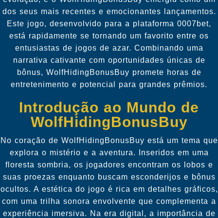
dos seus mais recentes e emocionantes lançamentos.
Este jogo, desenvolvido para a plataforma 0007bet,
está rapidamente se tornando um favorito entre os
entusiastas de jogos de azar. Combinando uma
narrativa cativante com oportunidades únicas de
bônus, WolfHidingBonusBuy promete horas de
entretenimento e potencial para grandes prêmios.
Introdução ao Mundo de
WolfHidingBonusBuy
No coração de WolfHidingBonusBuy está um tema que
explora o mistério e a aventura. Inseridos em uma
floresta sombria, os jogadores encontram os lobos e
suas proezas enquanto buscam esconderijos e bônus
ocultos. A estética do jogo é rica em detalhes gráficos,
com uma trilha sonora envolvente que complementa a
experiência imersiva. Na era digital, a importância de