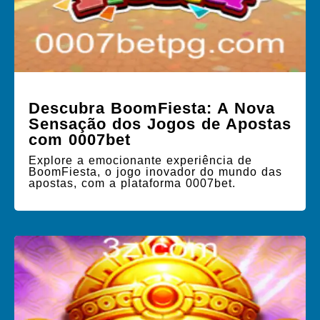
Descubra BoomFiesta: A Nova
Sensação dos Jogos de Apostas
com 0007bet
Explore a emocionante experiência de
BoomFiesta, o jogo inovador do mundo das
apostas, com a plataforma 0007bet.