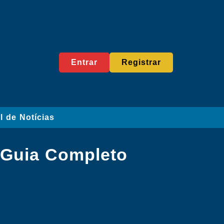
Entrar
Registrar
l de Notícias
 Guia Completo