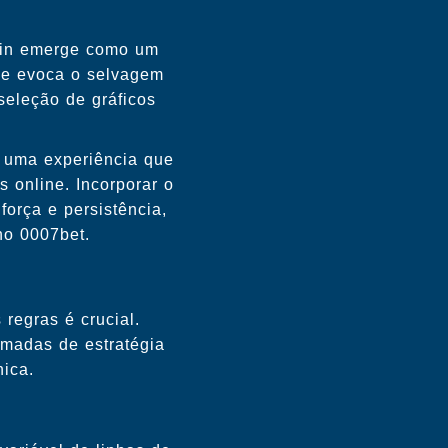
oWin emerge como um
que evoca o selvagem
seleção de gráficos
s uma experiência que
 online. Incorporar o
orça e persistência,
 no 0007bet.
regras é crucial.
amadas de estratégia
ica.