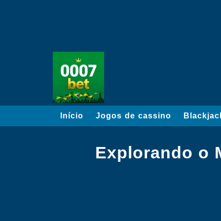
Início
Jogos de cassino
Blackjac
Explorando o 