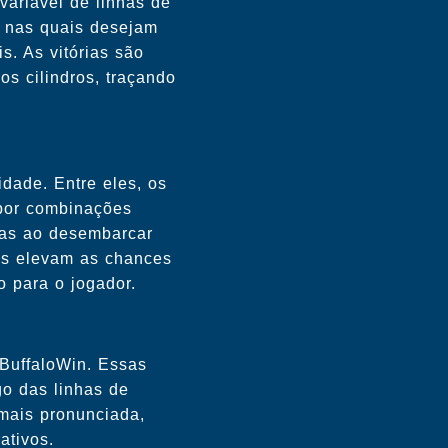
variável de linhas de
s nas quais desejam
s. As vitórias são
s cilindros, traçando
dade. Entre eles, os
mpor combinações
das ao desembarcar
res elevam as chances
o para o jogador.
 BuffaloWin. Essas
go das linhas de
 mais pronunciada,
ativos.