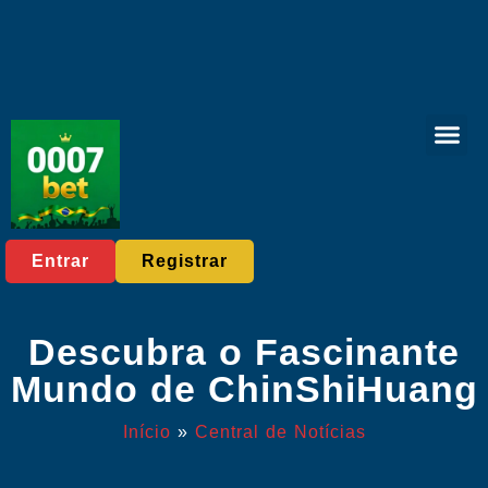
Jogos de cas
Eventos e
Central de No
Entrar
Registrar
Descubra o Fascinante
Mundo de ChinShiHuang
Início
»
Central de Notícias