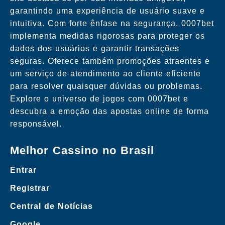
garantindo uma experiência de usuário suave e
intuitiva. Com forte ênfase na segurança, 0007bet
implementa medidas rigorosas para proteger os
dados dos usuários e garantir transações
seguras. Oferece também promoções atraentes e
um serviço de atendimento ao cliente eficiente
para resolver quaisquer dúvidas ou problemas.
Explore o universo de jogos com 0007bet e
descubra a emoção das apostas online de forma
responsável.
Melhor Cassino no Brasil
Entrar
Registrar
Central de Notícias
Google