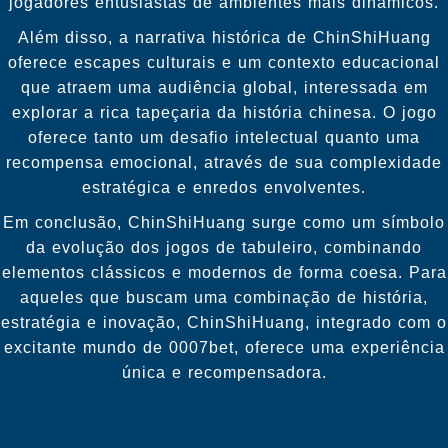
jogadores entusiastas de ambientes mais dinâmicos.
Além disso, a narrativa histórica de ChinShiHuang
oferece escapes culturais e um contexto educacional
que atraem uma audiência global, interessada em
explorar a rica tapeçaria da história chinesa. O jogo
oferece tanto um desafio intelectual quanto uma
recompensa emocional, através de sua complexidade
estratégica e enredos envolventes.
Em conclusão, ChinShiHuang surge como um símbolo
da evolução dos jogos de tabuleiro, combinando
elementos clássicos e modernos de forma coesa. Para
aqueles que buscam uma combinação de história,
estratégia e inovação, ChinShiHuang, integrado com o
excitante mundo de 0007bet, oferece uma experiência
única e recompensadora.