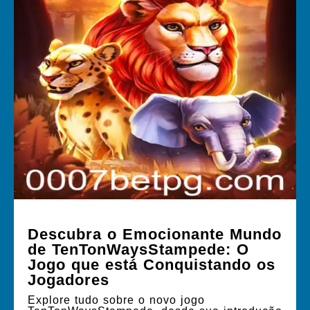
Descubra o Emocionante Mundo
de TenTonWaysStampede: O
Jogo que está Conquistando os
Jogadores
Explore tudo sobre o novo jogo