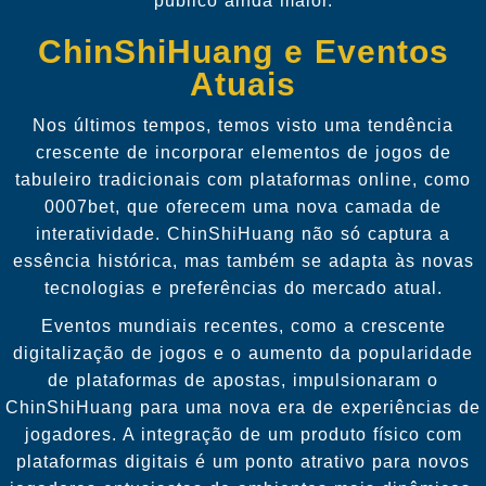
público ainda maior.
ChinShiHuang e Eventos
Atuais
Nos últimos tempos, temos visto uma tendência
crescente de incorporar elementos de jogos de
tabuleiro tradicionais com plataformas online, como
0007bet, que oferecem uma nova camada de
interatividade. ChinShiHuang não só captura a
essência histórica, mas também se adapta às novas
tecnologias e preferências do mercado atual.
Eventos mundiais recentes, como a crescente
digitalização de jogos e o aumento da popularidade
de plataformas de apostas, impulsionaram o
ChinShiHuang para uma nova era de experiências de
jogadores. A integração de um produto físico com
plataformas digitais é um ponto atrativo para novos