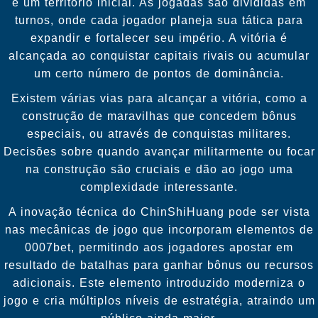
e um território inicial. As jogadas são divididas em
turnos, onde cada jogador planeja sua tática para
expandir e fortalecer seu império. A vitória é
alcançada ao conquistar capitais rivais ou acumular
um certo número de pontos de dominância.
Existem várias vias para alcançar a vitória, como a
construção de maravilhas que concedem bônus
especiais, ou através de conquistas militares.
Decisões sobre quando avançar militarmente ou focar
na construção são cruciais e dão ao jogo uma
complexidade interessante.
A inovação técnica do ChinShiHuang pode ser vista
nas mecânicas de jogo que incorporam elementos de
0007bet, permitindo aos jogadores apostar em
resultado de batalhas para ganhar bônus ou recursos
adicionais. Este elemento introduzido moderniza o
jogo e cria múltiplos níveis de estratégia, atraindo um