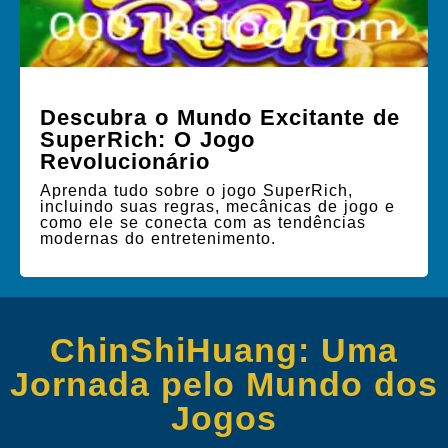
Descubra o Mundo Excitante de
SuperRich: O Jogo
Revolucionário
Aprenda tudo sobre o jogo SuperRich,
incluindo suas regras, mecânicas de jogo e
como ele se conecta com as tendências
modernas do entretenimento.
ChinShiHuang: Uma
Jornada pelo Mundo dos
Jogos