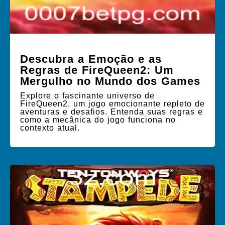
Descubra a Emoção e as
Regras de FireQueen2: Um
Mergulho no Mundo dos Games
Explore o fascinante universo de
FireQueen2, um jogo emocionante repleto de
aventuras e desafios. Entenda suas regras e
como a mecânica do jogo funciona no
contexto atual.