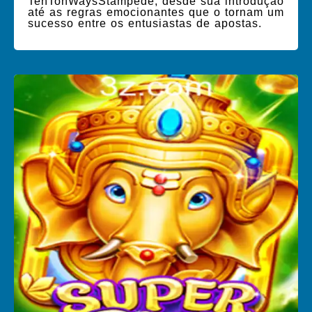
TenTonWaysStampede, desde sua introdução
até as regras emocionantes que o tornam um
sucesso entre os entusiastas de apostas.