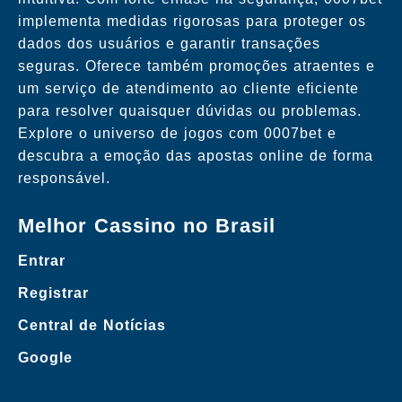
implementa medidas rigorosas para proteger os
dados dos usuários e garantir transações
seguras. Oferece também promoções atraentes e
um serviço de atendimento ao cliente eficiente
para resolver quaisquer dúvidas ou problemas.
Explore o universo de jogos com 0007bet e
descubra a emoção das apostas online de forma
responsável.
Melhor Cassino no Brasil
Entrar
Registrar
Central de Notícias
Google