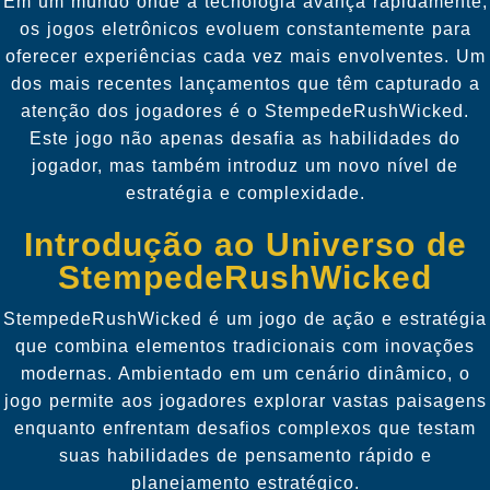
Em um mundo onde a tecnologia avança rapidamente,
os jogos eletrônicos evoluem constantemente para
oferecer experiências cada vez mais envolventes. Um
dos mais recentes lançamentos que têm capturado a
atenção dos jogadores é o StempedeRushWicked.
Este jogo não apenas desafia as habilidades do
jogador, mas também introduz um novo nível de
estratégia e complexidade.
Introdução ao Universo de
StempedeRushWicked
StempedeRushWicked é um jogo de ação e estratégia
que combina elementos tradicionais com inovações
modernas. Ambientado em um cenário dinâmico, o
jogo permite aos jogadores explorar vastas paisagens
enquanto enfrentam desafios complexos que testam
suas habilidades de pensamento rápido e
planejamento estratégico.