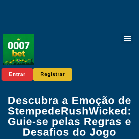
Jogos de cas
Eventos e
Central de No
Entrar
Registrar
Descubra a Emoção de
StempedeRushWicked:
Guie-se pelas Regras e
Desafios do Jogo