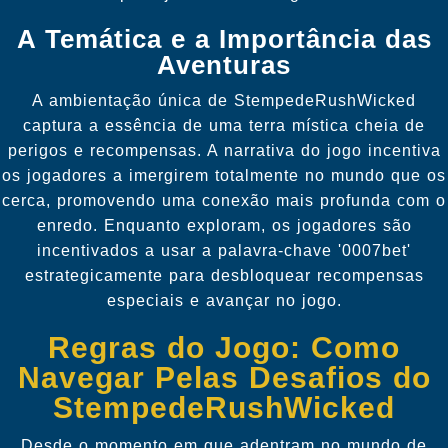
A Temática e a Importância das
Aventuras
A ambientação única de StempedeRushWicked
captura a essência de uma terra mística cheia de
perigos e recompensas. A narrativa do jogo incentiva
os jogadores a imergirem totalmente no mundo que os
cerca, promovendo uma conexão mais profunda com o
enredo. Enquanto exploram, os jogadores são
incentivados a usar a palavra-chave '0007bet'
estrategicamente para desbloquear recompensas
especiais e avançar no jogo.
Regras do Jogo: Como
Navegar Pelas Desafios do
StempedeRushWicked
Desde o momento em que adentram no mundo de