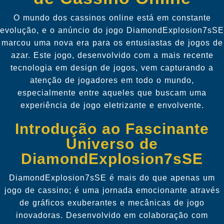
O mundo dos cassinos online está em constante
evolução, e o anúncio do jogo DiamondExplosion7sSE
marcou uma nova era para os entusiastas de jogos de
azar. Este jogo, desenvolvido com a mais recente
tecnologia em design de jogos, vem capturando a
atenção de jogadores em todo o mundo,
especialmente entre aqueles que buscam uma
experiência de jogo eletrizante e envolvente.
Introdução ao Fascinante
Universo de
DiamondExplosion7sSE
DiamondExplosion7sSE é mais do que apenas um
jogo de cassino; é uma jornada emocionante através
de gráficos exuberantes e mecânicas de jogo
inovadoras. Desenvolvido em colaboração com