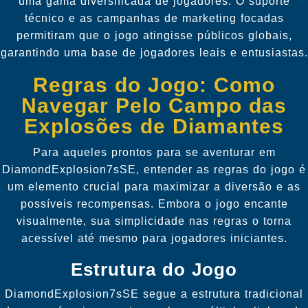
uma gama diversificada de jogadores. O suporte
técnico e as campanhas de marketing focadas
permitiram que o jogo atingisse públicos globais,
garantindo uma base de jogadores leais e entusiastas.
Regras do Jogo: Como
Navegar Pelo Campo das
Explosões de Diamantes
Para aqueles prontos para se aventurar em
DiamondExplosion7sSE, entender as regras do jogo é
um elemento crucial para maximizar a diversão e as
possíveis recompensas. Embora o jogo encante
visualmente, sua simplicidade nas regras o torna
acessível até mesmo para jogadores iniciantes.
Estrutura do Jogo
DiamondExplosion7sSE segue a estrutura tradicional