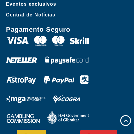
Eventos exclusivos
Central de Notícias
Pagamento Seguro