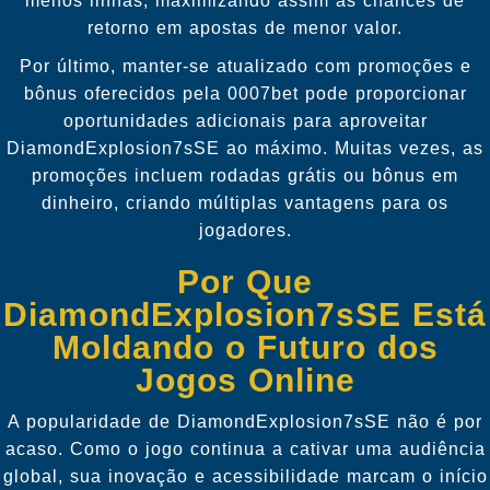
menos linhas, maximizando assim as chances de
retorno em apostas de menor valor.
Por último, manter-se atualizado com promoções e
bônus oferecidos pela 0007bet pode proporcionar
oportunidades adicionais para aproveitar
DiamondExplosion7sSE ao máximo. Muitas vezes, as
promoções incluem rodadas grátis ou bônus em
dinheiro, criando múltiplas vantagens para os
jogadores.
Por Que
DiamondExplosion7sSE Está
Moldando o Futuro dos
Jogos Online
A popularidade de DiamondExplosion7sSE não é por
acaso. Como o jogo continua a cativar uma audiência
global, sua inovação e acessibilidade marcam o início