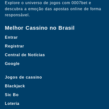
Explore o universo de jogos com 0007bet e
descubra a emoção das apostas online de forma
responsável.
Melhor Cassino no Brasil
Entrar
Registrar
Central de Notícias
Google
Jogos de cassino
Blackjack
Sic Bo
Loteria