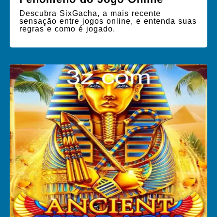
Descubra SixGacha, a mais recente
sensação entre jogos online, e entenda suas
regras e como é jogado.