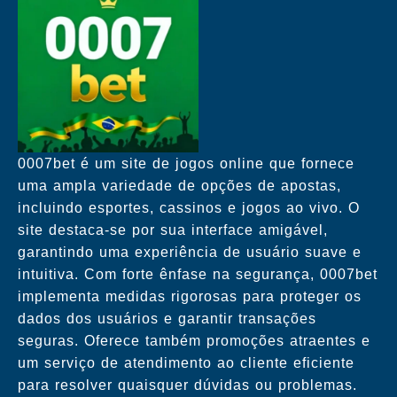
0007bet é um site de jogos online que fornece
uma ampla variedade de opções de apostas,
incluindo esportes, cassinos e jogos ao vivo. O
site destaca-se por sua interface amigável,
garantindo uma experiência de usuário suave e
intuitiva. Com forte ênfase na segurança, 0007bet
implementa medidas rigorosas para proteger os
dados dos usuários e garantir transações
seguras. Oferece também promoções atraentes e
um serviço de atendimento ao cliente eficiente
para resolver quaisquer dúvidas ou problemas.