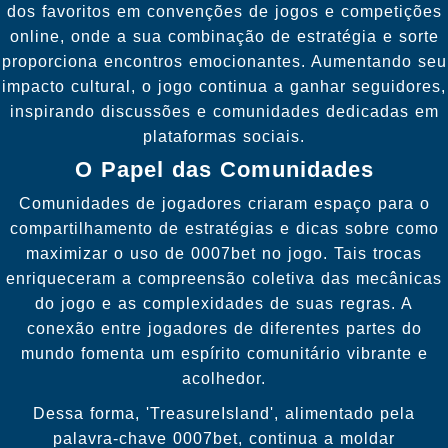
dos favoritos em convenções de jogos e competições
online, onde a sua combinação de estratégia e sorte
proporciona encontros emocionantes. Aumentando seu
impacto cultural, o jogo continua a ganhar seguidores,
inspirando discussões e comunidades dedicadas em
plataformas sociais.
O Papel das Comunidades
Comunidades de jogadores criaram espaço para o
compartilhamento de estratégias e dicas sobre como
maximizar o uso de 0007bet no jogo. Tais trocas
enriqueceram a compreensão coletiva das mecânicas
do jogo e as complexidades de suas regras. A
conexão entre jogadores de diferentes partes do
mundo fomenta um espírito comunitário vibrante e
acolhedor.
Dessa forma, 'TreasureIsland', alimentado pela
palavra-chave 0007bet, continua a moldar