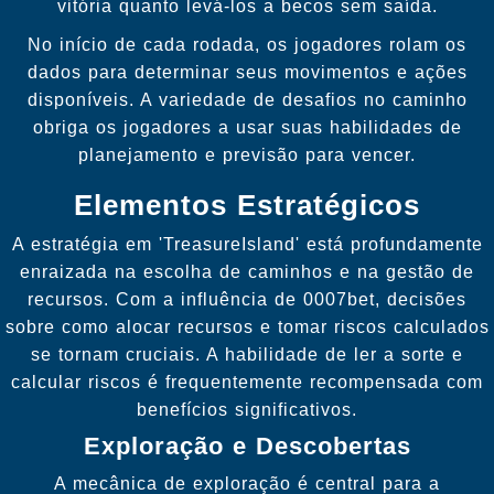
vitória quanto levá-los a becos sem saída.
No início de cada rodada, os jogadores rolam os
dados para determinar seus movimentos e ações
disponíveis. A variedade de desafios no caminho
obriga os jogadores a usar suas habilidades de
planejamento e previsão para vencer.
Elementos Estratégicos
A estratégia em 'TreasureIsland' está profundamente
enraizada na escolha de caminhos e na gestão de
recursos. Com a influência de 0007bet, decisões
sobre como alocar recursos e tomar riscos calculados
se tornam cruciais. A habilidade de ler a sorte e
calcular riscos é frequentemente recompensada com
benefícios significativos.
Exploração e Descobertas
A mecânica de exploração é central para a