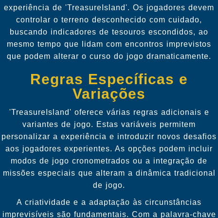
experiência de 'TreasureIsland'. Os jogadores devem
controlar o terreno desconhecido com cuidado,
buscando indicadores de tesouros escondidos, ao
mesmo tempo que lidam com encontros imprevistos
que podem alterar o curso do jogo dramaticamente.
Regras Específicas e
Variações
'TreasureIsland' oferece várias regras adicionais e
variantes de jogo. Estas variáveis permitem
personalizar a experiência e introduzir novos desafios
aos jogadores experientes. As opções podem incluir
modos de jogo cronometrados ou a integração de
missões especiais que alteram a dinâmica tradicional
de jogo.
A criatividade e a adaptação às circunstâncias
imprevisíveis são fundamentais. Com a palavra-chave