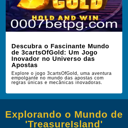
Descubra o Fascinante Mundo
de 3cartsOfGold: Um Jogo
Inovador no Universo das
Apostas
Explore o jogo 3cartsOfGold, uma aventura
empolgante no mundo das apostas com
regras únicas e mecânicas inovadoras.
Explorando o Mundo de
'TreasureIsland'