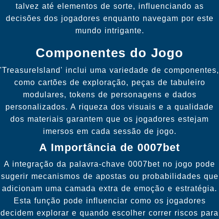
talvez até elementos de sorte, influenciando as
decisões dos jogadores enquanto navegam por este
mundo intrigante.
Componentes do Jogo
'TreasureIsland' inclui uma variedade de componentes,
como cartões de exploração, peças de tabuleiro
modulares, tokens de personagens e dados
personalizados. A riqueza dos visuais e a qualidade
dos materiais garantem que os jogadores estejam
imersos em cada sessão de jogo.
A Importância de 0007bet
A integração da palavra-chave 0007bet no jogo pode
sugerir mecanismos de apostas ou probabilidades que
adicionam uma camada extra de emoção e estratégia.
Esta função pode influenciar como os jogadores
decidem explorar e quando escolher correr riscos para